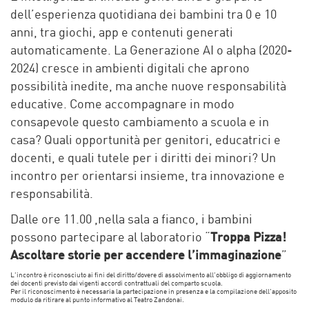
dell’esperienza quotidiana dei bambini tra 0 e 10
anni, tra giochi, app e contenuti generati
automaticamente. La Generazione AI o alpha (2020-
2024) cresce in ambienti digitali che aprono
possibilità inedite, ma anche nuove responsabilità
educative. Come accompagnare in modo
consapevole questo cambiamento a scuola e in
casa? Quali opportunità per genitori, educatrici e
docenti, e quali tutele per i diritti dei minori? Un
incontro per orientarsi insieme, tra innovazione e
responsabilità.
Dalle ore 11.00 ,nella sala a fianco, i bambini
possono partecipare al laboratorio “
Troppa Pizza!
Ascoltare storie per accendere l’immaginazione
”
L’incontro è riconosciuto ai fini del diritto/dovere di assolvimento all’obbligo di aggiornamento
dei docenti previsto dai vigenti accordi contrattuali del comparto scuola.
Per il riconoscimento è necessaria la partecipazione in presenza e la compilazione dell’apposito
modulo da ritirare al punto informativo al Teatro Zandonai.