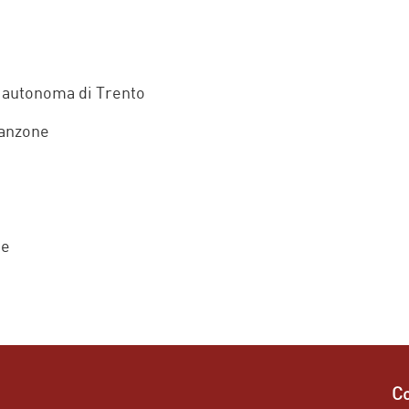
a autonoma di Trento
Manzone
de
Co