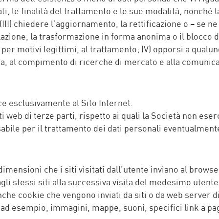
Dati, le finalità del trattamento e le sue modalità, nonché 
III) chiedere l’aggiornamento, la rettificazione o – se ne
lazione, la trasformazione in forma anonima o il blocco d
per motivi legittimi, al trattamento; (V) opporsi a qualun
etta, al compimento di ricerche di mercato e alla comun
ce esclusivamente al Sito Internet.
ti web di terze parti, rispetto ai quali la Società non ese
ile per il trattamento dei dati personali eventualmente e
 dimensioni che i siti visitati dall’utente inviano al bro
i stessi siti alla successiva visita del medesimo utente.
he cookie che vengono inviati da siti o da web server dive
ad esempio, immagini, mappe, suoni, specifici link a pagi