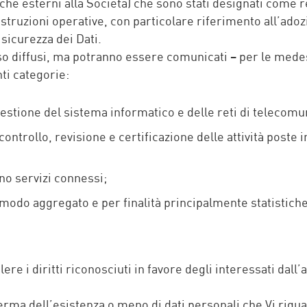
anche esterni alla Società) che sono stati designati come 
istruzioni operative, con particolare riferimento all’ado
 sicurezza dei Dati.
so diffusi, ma potranno essere comunicati – per le medesi
nti categorie:
gestione del sistema informatico e delle reti di telecomu
ntrollo, revisione e certificazione delle attività poste 
ono servizi connessi;
n modo aggregato e per finalità principalmente statistic
lere i diritti riconosciuti in favore degli interessati dall’
onferma dell’esistenza o meno di dati personali che Vi r