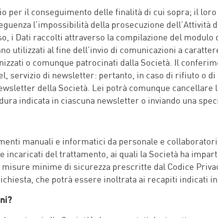
o per il conseguimento delle finalità di cui sopra; il lor
nza l’impossibilità della prosecuzione dell’Attività da
 i Dati raccolti attraverso la compilazione del modulo di
 utilizzati al fine dell’invio di comunicazioni a caratte
anizzati o comunque patrocinati dalla Società. Il conferim
el, servizio di newsletter: pertanto, in caso di rifiuto o
newsletter della Società. Lei potrà comunque cancellare l
ura indicata in ciascuna newsletter o inviando una speci
menti manuali e informatici da personale e collaboratori 
 incaricati del trattamento, ai quali la Società ha impart
e misure minime di sicurezza prescritte dal Codice Priva
ichiesta, che potrà essere inoltrata ai recapiti indicati in
ni?