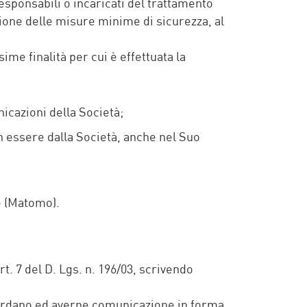
responsabili o incaricati del trattamento
zione delle misure minime di sicurezza, al
me finalità per cui è effettuata la
nicazioni della Società;
in essere dalla Società, anche nel Suo
he (Matomo).
art. 7 del D. Lgs. n. 196/03, scrivendo
iguardano ed averne comunicazione in forma