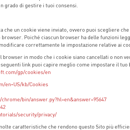
n grado di gestire i tuoi consensi.
olta che un cookie viene inviato, ovvero puoi scegliere che 
uo browser. Poiché ciascun browser ha delle funzioni leg
modificare correttamente le impostazione relative ai co
l browser in modo che i cookie siano cancellati o non ve
i seguenti link puoi capire meglio come impostare il tuo
oft.com/gp/cookies/en
com/en-US/kb/Cookies
t/chrome/bin/answer.py?hl=en&answer=95647
042
orials/security/privacy/
 molte caratteristiche che rendono questo Sito più efficien