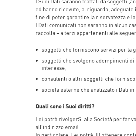
I Suoi Dati saranno trattati da soggetti (
ed hanno ricevuto, al riguardo, adeguate 
fine di poter garantire la riservatezza e la
I Dati comunicati non saranno in alcun ca
raccolta – a terzi appartenenti alle segue
soggetti che forniscono servizi per la 
soggetti che svolgono adempimenti di co
interesse;
consulenti o altri soggetti che fornisc
società esterne che analizzato i Dati i
Quali sono i Suoi diritti?
Lei potrà rivolgerSi alla Società per far va
all’indirizzo email.
In particolare, Lei potrà: (I) ottenere c