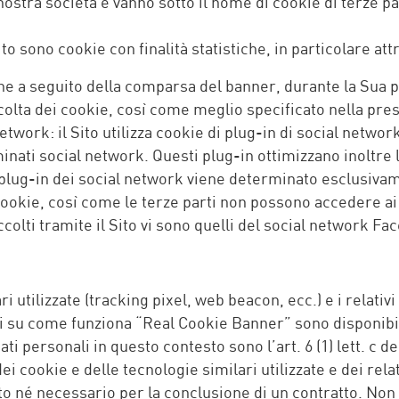
 nostra società e vanno sotto il nome di cookie di terze pa
 Sito sono cookie con finalità statistiche, in particolare 
 a seguito della comparsa del banner, durante la Sua pri
ccolta dei cookie, così come meglio specificato nella pre
twork: il Sito utilizza cookie di plug-in di social network
nati social network. Questi plug-in ottimizzano inoltre la 
i plug-in dei social network viene determinato esclusivam
cookie, così come le terze parti non possono accedere ai 
ccolti tramite il Sito vi sono quelli del social network Fa
ri utilizzate (tracking pixel, web beacon, ecc.) e i relati
i su come funziona “Real Cookie Banner” sono disponibi
ti personali in questo contesto sono l’art. 6 (1) lett. c del
i cookie e delle tecnologie similari utilizzate e dei rela
 né necessario per la conclusione di un contratto. Non se